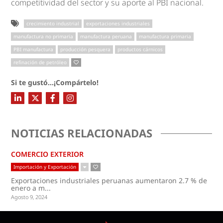
competitividad del sector y su aporte al PBI nacional.
crecimiento industrial
exportaciones industriales
manufactura no primaria
manufactura peruana
manufactura primaria
PBI manufactura
producción pesquera
productos cárnicos
refinación de petróleo
Si te gustó...¡Compártelo!
NOTICIAS RELACIONADAS
COMERCIO EXTERIOR
Importación y Exportación
Exportaciones industriales peruanas aumentaron 2.7 % de
enero a m...
Agosto 9, 2024