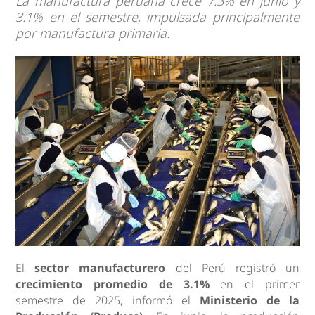
La manufactura peruana crece 7.3% en junio y
3.1% en el semestre, impulsada principalmente
por manufactura primaria.
El
sector manufacturero
del Perú registró un
crecimiento promedio de 3.1%
en el primer
semestre de 2025, informó el
Ministerio de la