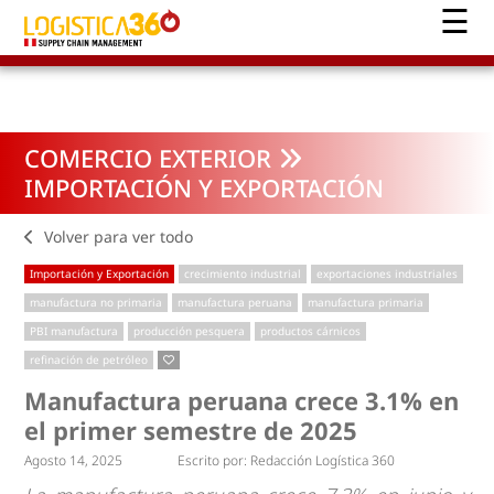
COMERCIO EXTERIOR
IMPORTACIÓN Y EXPORTACIÓN
Volver para ver todo
Importación y Exportación
crecimiento industrial
exportaciones industriales
manufactura no primaria
manufactura peruana
manufactura primaria
PBI manufactura
producción pesquera
productos cárnicos
refinación de petróleo
Manufactura peruana crece 3.1% en
el primer semestre de 2025
Agosto 14, 2025
Escrito por:
Redacción Logística 360