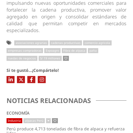
impulsando nuevas oportunidades comerciales para
fortalecer la cadena productiva, promover valor
agregado en origen y consolidar estándares de
calidad que permitan competir en mercados
especializados.
asociaciones agrarias
cadenas productivas
comercio agrícola
empresas compradoras
Expoagro
Fibra de alpaca
palta
ruedas de negocios
S/ 19 millones
Si te gustó...¡Compártelo!
NOTICIAS RELACIONADAS
ECONOMÍA
Industria
alpacas Perú
Perú produce 4,713 toneladas de fibra de alpaca y refuerza