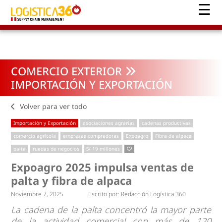
COMERCIO EXTERIOR
IMPORTACIÓN Y EXPORTACIÓN
Volver para ver todo
Importación y Exportación
asociaciones agrarias
cadenas productivas
comercio agrícola
empresas compradoras
Expoagro
Fibra de alpaca
palta
ruedas de negocios
S/ 19 millones
Expoagro 2025 impulsa ventas de
palta y fibra de alpaca
Noviembre 7, 2025
Escrito por:
Redacción Logística 360
La cadena de la palta concentró la mayor parte
de la actividad comercial con más de 120