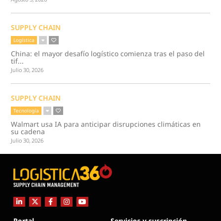
SUPPLY CHAIN
Logística
China: el mayor desafío logístico comienza tras el paso del
tif...
Julio 30, 2026
SUPPLY CHAIN
Tecnología
Walmart usa IA para anticipar disrupciones climáticas en
su cadena
Julio 30, 2026
Portal
Servicios y suscripción