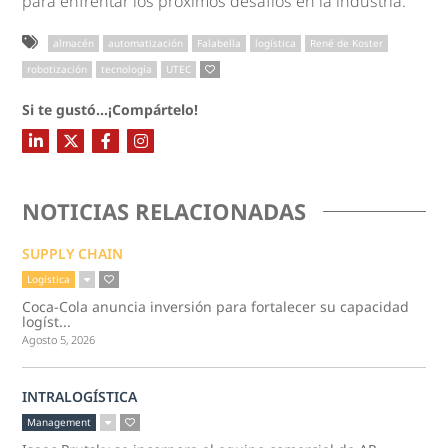
para enfrentar los próximos desafíos en la industria.
almacén
automatización
Falabella
logística
René de Koster
robotización
tecnología
UTEC
Si te gustó...¡Compártelo!
NOTICIAS RELACIONADAS
SUPPLY CHAIN
Logística
Coca-Cola anuncia inversión para fortalecer su capacidad
logíst...
Agosto 5, 2026
INTRALOGÍSTICA
Management