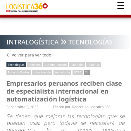
INTRALOGÍSTICA
TECNOLOGÍAS
Volver para ver todo
Tecnologías
almacén
automatización
Falabella
logística
René de Koster
robotización
tecnología
UTEC
Empresarios peruanos reciben clase
de especialista internacional en
automatización logística
Septiembre 5, 2023
Escrito por:
Redacción Logística 360
Se tienen que mejorar las tecnologías que se
puedan usar, pero todavía se necesitará de
operadores. Si no tienes personas