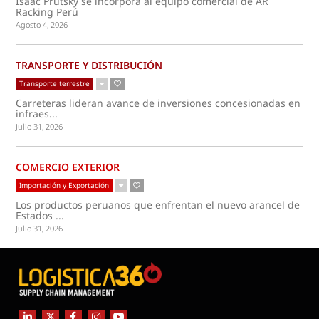
Isaac Prutsky se incorpora al equipo comercial de AR
Racking Perú
Agosto 4, 2026
TRANSPORTE Y DISTRIBUCIÓN
Transporte terrestre
Carreteras lideran avance de inversiones concesionadas en
infraes...
Julio 31, 2026
COMERCIO EXTERIOR
Importación y Exportación
Los productos peruanos que enfrentan el nuevo arancel de
Estados ...
Julio 31, 2026