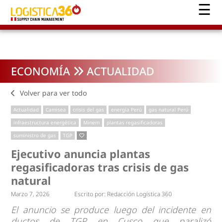
ECONOMÍA
ACTUALIDAD
Volver para ver todo
Actualidad
Camisea
crisis del gas
energía Perú
gas natural Perú
infraestructura energética
Minem
plantas regasificadoras
suministro de gas
TGP
Ejecutivo anuncia plantas
regasificadoras tras crisis de gas
natural
Marzo 7, 2026
Escrito por:
Redacción Logística 360
El anuncio se produce luego del incidente en
ductos de TGP en Cusco que paralizó