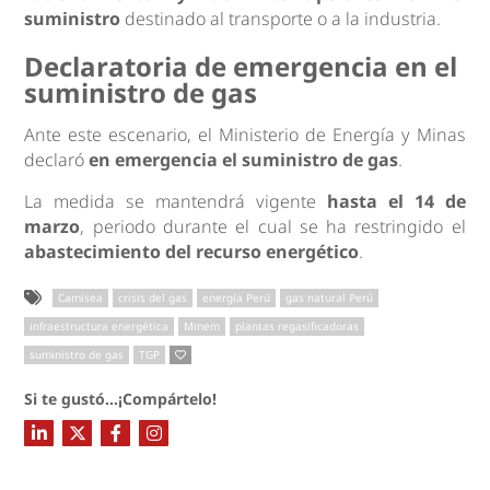
suministro
destinado al transporte o a la industria.
Declaratoria de emergencia en el
suministro de gas
Ante este escenario, el Ministerio de Energía y Minas
declaró
en emergencia el suministro de gas
.
La medida se mantendrá vigente
hasta el 14 de
marzo
, periodo durante el cual se ha restringido el
abastecimiento del recurso energético
.
Camisea
crisis del gas
energía Perú
gas natural Perú
infraestructura energética
Minem
plantas regasificadoras
suministro de gas
TGP
Si te gustó...¡Compártelo!