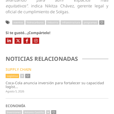
avanzando para abrir espacios más
equitativos”.
indica Nikitza Chávez, gerente legal y
oficial de cumplimiento de Solgas.
eventos
hidrocarburos
industria
infraestructura
programas
Si te gustó...¡Compártelo!
NOTICIAS RELACIONADAS
SUPPLY CHAIN
Logística
Coca-Cola anuncia inversión para fortalecer su capacidad
logíst...
Agosto 5, 2026
ECONOMÍA
Inversiones
Antonio Castillo