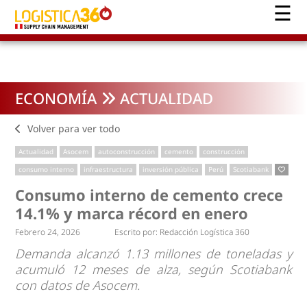
ECONOMÍA
ACTUALIDAD
Volver para ver todo
Actualidad
Asocem
autoconstrucción
cemento
construcción
consumo interno
infraestructura
inversión pública
Perú
Scotiabank
Consumo interno de cemento crece
14.1% y marca récord en enero
Febrero 24, 2026
Escrito por:
Redacción Logística 360
Demanda alcanzó 1.13 millones de toneladas y
acumuló 12 meses de alza, según Scotiabank
con datos de Asocem.