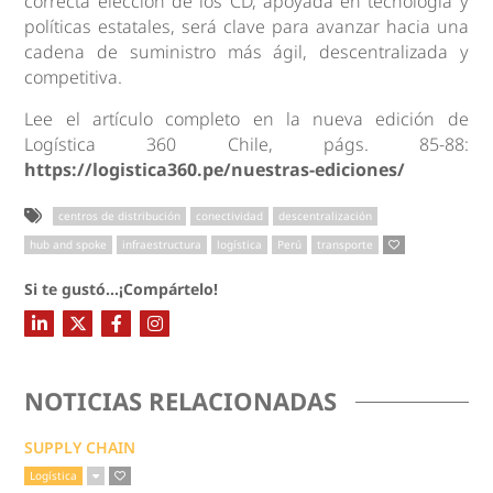
correcta elección de los CD, apoyada en tecnología y
políticas estatales, será clave para avanzar hacia una
cadena de suministro más ágil, descentralizada y
competitiva.
Lee el artículo completo en la nueva edición de
Logística 360 Chile, págs. 85-88:
https://logistica360.pe/nuestras-ediciones/
centros de distribución
conectividad
descentralización
hub and spoke
infraestructura
logística
Perú
transporte
Si te gustó...¡Compártelo!
NOTICIAS RELACIONADAS
SUPPLY CHAIN
Logística