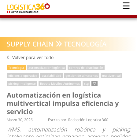
SUPPLY CHAIN
TECNOLOGÍA
Volver para ver todo
Tecnología
automatización logística
centros de distribución
eficiencia operativa
escalabilidad
gestión de almacenes
multivertical
picking inteligente
Robots Móviles Autónomos
stg
Automatización en logística
multivertical impulsa eficiencia y
servicio
Marzo 30, 2026
Escrito por:
Redacción Logística 360
WMS, automatización robótica y picking
inteligente optimizan espacios, aceleran pedidos