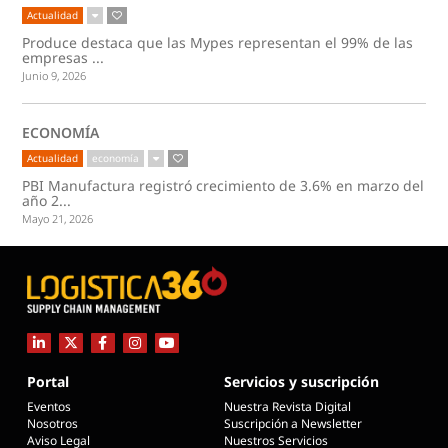
Actualidad
Produce destaca que las Mypes representan el 99% de las
empresas ...
Junio 9, 2026
ECONOMÍA
Actualidad
economía
PBI Manufactura registró crecimiento de 3.6% en marzo del
año 2...
Mayo 21, 2026
Portal
Servicios y suscripción
Eventos
Nuestra Revista Digital
Nosotros
Suscripción a Newsletter
Aviso Legal
Nuestros Servicios