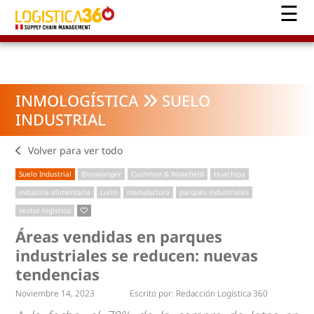
INMOLOGÍSTICA
SUELO
INDUSTRIAL
Volver para ver todo
Suelo Industrial
Binswanger
Cushman & Wakefield
Huachipa
industria alimentaria
Lurín
manufactura
parques industriales
sector logístico
Áreas vendidas en parques
industriales se reducen: nuevas
tendencias
Noviembre 14, 2023
Escrito por:
Redacción Logística 360