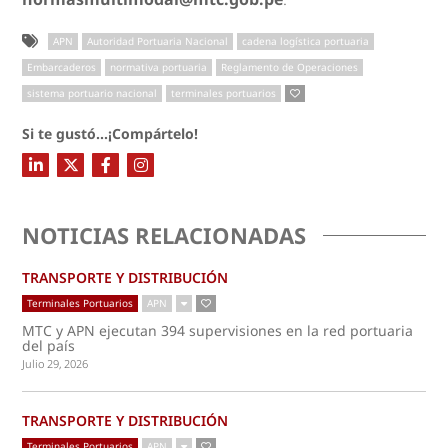
APN
Autoridad Portuaria Nacional
cadena logística portuaria
Embarcaderos
normativa portuaria
Reglamento de Operaciones
sistema portuario nacional
terminales portuarios
Si te gustó...¡Compártelo!
NOTICIAS RELACIONADAS
TRANSPORTE Y DISTRIBUCIÓN
Terminales Portuarios
APN
MTC y APN ejecutan 394 supervisiones en la red portuaria
del país
Julio 29, 2026
TRANSPORTE Y DISTRIBUCIÓN
Terminales Portuarios
APN