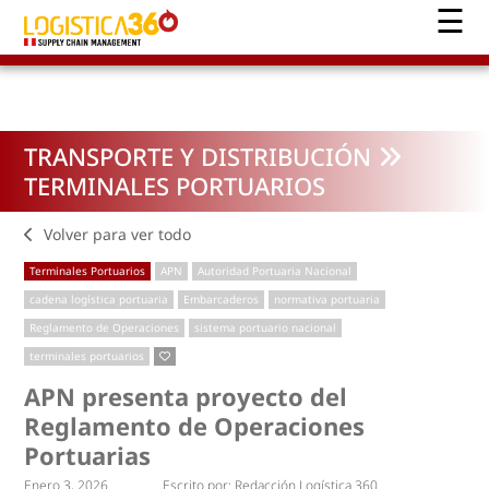
TRANSPORTE Y DISTRIBUCIÓN
TERMINALES PORTUARIOS
Volver para ver todo
Terminales Portuarios
APN
Autoridad Portuaria Nacional
cadena logística portuaria
Embarcaderos
normativa portuaria
Reglamento de Operaciones
sistema portuario nacional
terminales portuarios
APN presenta proyecto del
Reglamento de Operaciones
Portuarias
Enero 3, 2026
Escrito por:
Redacción Logística 360