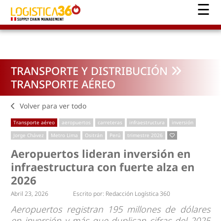
TRANSPORTE Y DISTRIBUCIÓN
TRANSPORTE AÉREO
Volver para ver todo
Transporte aéreo
aeropuertos
carreteras
infraestructura
inversión
Jorge Chávez
Metro Lima
Ositrán
Perú
trimestre 2026
Aeropuertos lideran inversión en
infraestructura con fuerte alza en
2026
Abril 23, 2026
Escrito por:
Redacción Logística 360
Aeropuertos registran 195 millones de dólares
en inversión y más que duplican cifras del 2025