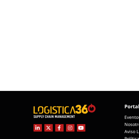
Tendencias
Actuali
Estrategias
Minería
Porta
Evento
Nosotr
Aviso 
Polític