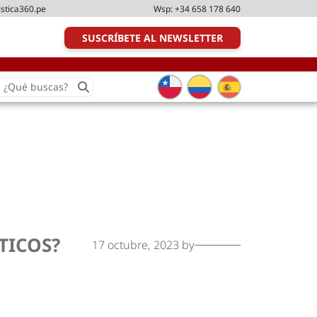
istica360.pe
Wsp:
+34 658 178 640
SUSCRÍBETE AL NEWSLETTER
earch
or:
Transporte y distribución
Última milla
Tecnologías
Transporte multimodal
Management
Perfil logístico
Liderazgo
TICOS?
17 octubre, 2023
by
Metodologías ágiles