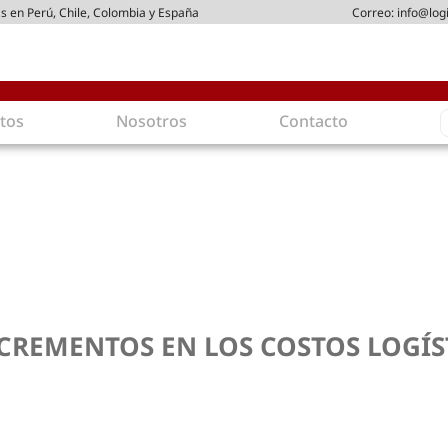
s en Perú, Chile, Colombia y España
Correo:
info@log
S
tos
Nosotros
Contacto
f
gística
Intralogística
es en arriendo
Gestión de Inventarios
 de Distribución
Logística de Salida
 Logísticos
Logística Inversa
ica Sostenible
Comercio electrónico
movilidad
Tendencias
es ecoamigables
Tecnologías
CREMENTOS EN LOS COSTOS LOGÍS
ia energética
Última milla
mía
ones