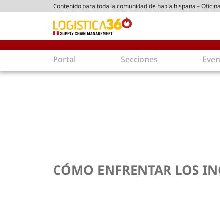
Contenido para toda la comunidad de habla hispana – Oficina
tico peruano
Portal
Secciones
Even
Supply Chain
Inmolo
Tecnología
Almacen
Tendencias
Centros
Actualidad
Parques
Comercio Exterior
Logíst
Tecnologías
Electro
Aduanas
Empaqu
CÓMO ENFRENTAR LOS IN
Agentes de carga
Eficienc
Customer Experience
Econo
Tecnologías
Inversi