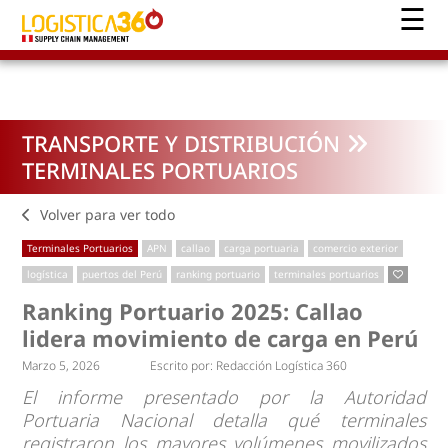
TRANSPORTE Y DISTRIBUCIÓN
TERMINALES PORTUARIOS
Volver para ver todo
Terminales Portuarios
APN
callao
carga portuaria
comercio exterior
logística
puertos del Perú
ranking portuario
terminales portuarios
Ranking Portuario 2025: Callao
lidera movimiento de carga en Perú
Marzo 5, 2026
Escrito por:
Redacción Logística 360
El informe presentado por la Autoridad
Portuaria Nacional detalla qué terminales
registraron los mayores volúmenes movilizados