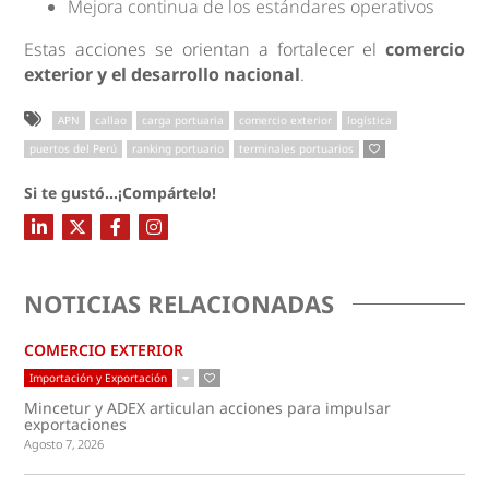
Mejora continua de los estándares operativos
Estas acciones se orientan a fortalecer el
comercio
exterior y el desarrollo nacional
.
APN
callao
carga portuaria
comercio exterior
logística
puertos del Perú
ranking portuario
terminales portuarios
Si te gustó...¡Compártelo!
NOTICIAS RELACIONADAS
COMERCIO EXTERIOR
Importación y Exportación
Mincetur y ADEX articulan acciones para impulsar
exportaciones
Agosto 7, 2026