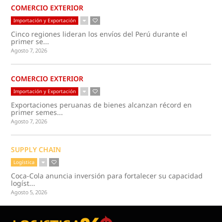
COMERCIO EXTERIOR
Importación y Exportación
Cinco regiones lideran los envíos del Perú durante el
primer se...
Agosto 7, 2026
COMERCIO EXTERIOR
Importación y Exportación
Exportaciones peruanas de bienes alcanzan récord en
primer semes...
Agosto 7, 2026
SUPPLY CHAIN
Logística
Coca-Cola anuncia inversión para fortalecer su capacidad
logíst...
Agosto 5, 2026