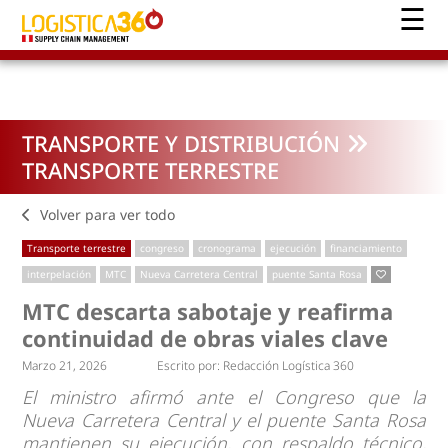
TRANSPORTE Y DISTRIBUCIÓN
TRANSPORTE TERRESTRE
Volver para ver todo
Transporte terrestre
congreso
cronograma
ejecución
financiamiento
interpelación
MTC
Nueva Carretera Central
puente Santa Rosa
MTC descarta sabotaje y reafirma
continuidad de obras viales clave
Marzo 21, 2026
Escrito por:
Redacción Logística 360
El ministro afirmó ante el Congreso que la
Nueva Carretera Central y el puente Santa Rosa
mantienen su ejecución, con respaldo técnico,