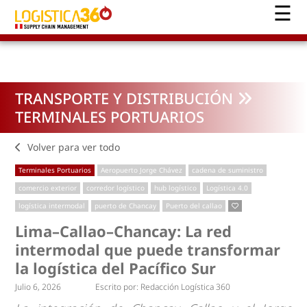
TRANSPORTE Y DISTRIBUCIÓN
TERMINALES PORTUARIOS
Volver para ver todo
Terminales Portuarios
Aeropuerto Jorge Chávez
cadena de suministro
comercio exterior
corredor logístico
hub logístico
Logística 4.0
logística intermodal
puerto de Chancay
Puerto del callao
Lima–Callao–Chancay: La red
intermodal que puede transformar
la logística del Pacífico Sur
Julio 6, 2026
Escrito por:
Redacción Logística 360