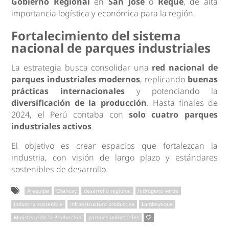
Gobierno Regional
en
San José
o
Reque
, de alta
importancia logística y económica para la región.
Fortalecimiento del sistema
nacional de parques industriales
La estrategia busca consolidar una
red nacional de
parques industriales modernos
, replicando
buenas
prácticas internacionales
y potenciando la
diversificación de la producción
. Hasta finales de
2024, el Perú contaba con
solo cuatro parques
industriales activos
.
El objetivo es crear espacios que fortalezcan la
industria, con visión de largo plazo y estándares
sostenibles de desarrollo.
Arequipa
Chancay
desarrollo regional
hidrógeno verde
industria sostenible
infraestructura productiva
Lambayeque
Ministerio de la Producción
parques industriales