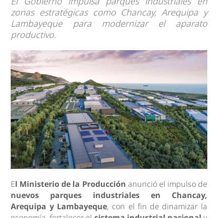
El Gobierno impulsa parques industriales en
zonas estratégicas como Chancay, Arequipa y
Lambayeque para modernizar el aparato
productivo.
E
l Ministerio de la Producción
anunció el impulso de
nuevos parques industriales en Chancay,
Arequipa y Lambayeque
, con el fin de dinamizar la
economía, fortalecer el
sistema industrial nacional
y