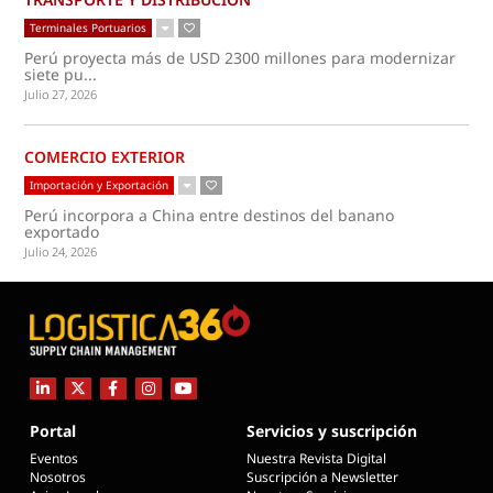
Terminales Portuarios
Perú proyecta más de USD 2300 millones para modernizar
siete pu...
Julio 27, 2026
COMERCIO EXTERIOR
Importación y Exportación
Perú incorpora a China entre destinos del banano
exportado
Julio 24, 2026
Portal
Servicios y suscripción
Eventos
Nuestra Revista Digital
Nosotros
Suscripción a Newsletter