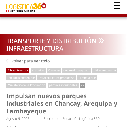
TRANSPORTE Y DISTRIBUCIÓN
INFRAESTRUCTURA
Volver para ver todo
Infraestructura
Arequipa
Chancay
desarrollo regional
hidrógeno verde
industria sostenible
infraestructura productiva
Lambayeque
Ministerio de la Producción
parques industriales
Impulsan nuevos parques
industriales en Chancay, Arequipa y
Lambayeque
Agosto 6, 2025
Escrito por:
Redacción Logística 360