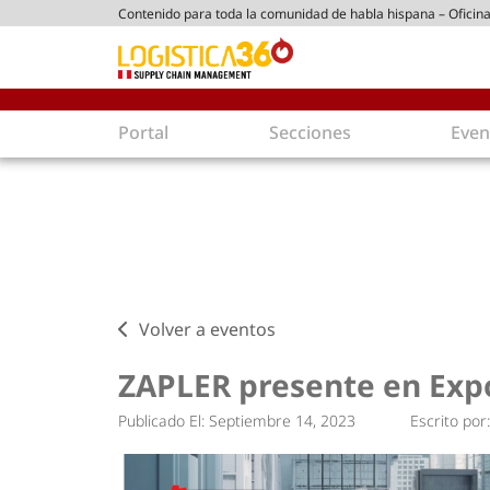
Contenido para toda la comunidad de habla hispana – Oficina
tico peruano
Portal
Secciones
Even
Supply Chain
Inmolo
Tecnología
Almacen
Tendencias
Centros
Actualidad
Parques
Comercio Exterior
Logíst
Volver a eventos
Tecnologías
Electro
Aduanas
Empaqu
ZAPLER presente en Exp
Agentes de carga
Eficienc
Publicado El:
Septiembre 14, 2023
Escrito por:
Customer Experience
Econo
Tecnologías
Inversi