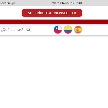
istica360.pe
Wsp:
+34 658 178 640
SUSCRÍBETE AL NEWSLETTER
earch
or:
Transporte y distribución
Última milla
Tecnologías
Transporte multimodal
Management
Perfil logístico
Liderazgo
Metodologías ágiles