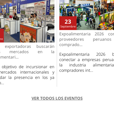
23
Septiembre
Expoalimentaria 2026 con
proveedores peruano
re
comprado...
 exportadoras buscarán
os mercados en la
Expoalimentaria 2026 b
mentari...
conectar a empresas peru
la industria alimentar
 objetivo de incursionar en
compradores int...
ercados internacionales y
idar la presencia en los ya
...
VER TODOS LOS EVENTOS