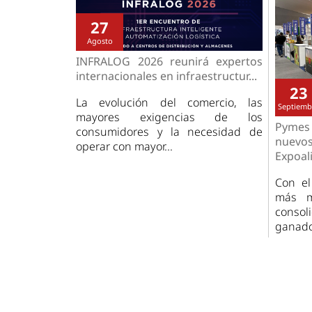
27
Agosto
INFRALOG 2026 reunirá expertos
internacionales en infraestructur...
23
La evolución del comercio, las
Septiemb
mayores exigencias de los
Pymes
consumidores y la necesidad de
nuev
operar con mayor...
Expoali
Con el
más m
consol
ganado