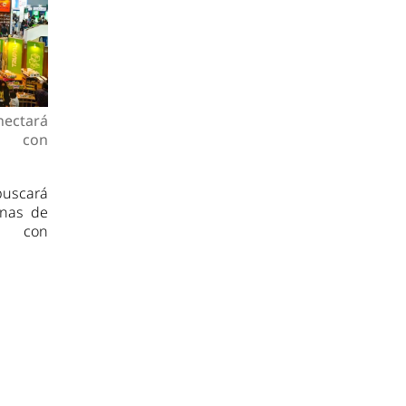
ectará
s con
uscará
anas de
ia con