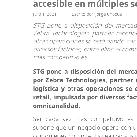
accesible en múltiples s
Tendencias
Actuali
Estrategias
Minería
Julio 1, 2021
Escrito por:
Jorge Choque
STG pone a disposición del mercado
Zebra Technologies, partner reconoci
otras operaciones se está dando con 
diversos factores, entre ellos el com
más competitivo es
STG pone a disposición del merca
por Zebra Technologies, partner 
logística y otras operaciones se
retail, impulsada por diversos fac
omnicanalidad.
Ser cada vez más competitivo es 
supone que un negocio opere con una
con quienes compite. Es realizar sus