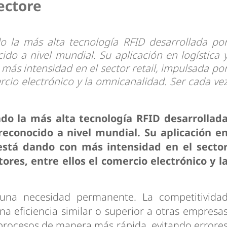
ectore
dad
 la más alta tecnología RFID desarrollada po
do a nivel mundial. Su aplicación en logística 
más intensidad en el sector retail, impulsada po
ercio electrónico y la omnicanalidad. Ser cada ve
do la más alta tecnología RFID desarrollad
reconocido a nivel mundial. Su aplicación e
 está dando con más intensidad en el secto
tores, entre ellos el comercio electrónico y l
una necesidad permanente. La competitivida
 eficiencia similar o superior a otras empresa
 procesos de manera más rápida, evitando errore