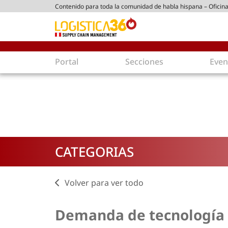
Contenido para toda la comunidad de habla hispana – Oficina
tico peruano
Portal
Secciones
Even
Supply Chain
Inmolo
Tecnología
Almacen
Tendencias
Centros
Actualidad
Parques
CATEGORIAS
Comercio Exterior
Logíst
Tecnologías
Electro
Aduanas
Empaqu
Volver para ver todo
Agentes de carga
Eficienc
Demanda de tecnología 
Customer Experience
Econo
Tecnologías
Inversi