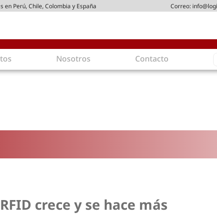
s en Perú, Chile, Colombia y España
Correo:
info@log
S
tos
Nosotros
Contacto
f
gística
Intralogística
es en arriendo
Gestión de Inventarios
 de Distribución
Logística de Salida
 Logísticos
Logística Inversa
ica Sostenible
Comercio electrónico
movilidad
Tendencias
es ecoamigables
Tecnologías
ia energética
Última milla
RFID crece y se hace más
mía
ones