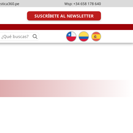
istica360.pe
Wsp:
+34 658 178 640
SUSCRÍBETE AL NEWSLETTER
earch
or:
Transporte y distribución
Última milla
Tecnologías
Transporte multimodal
Management
Perfil logístico
Liderazgo
Metodologías ágiles