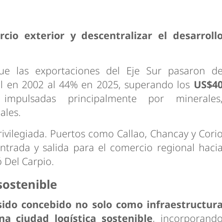
cio exterior y descentralizar el desarroll
que las exportaciones del Eje Sur pasaron d
nal en 2002 al 44% en 2025, superando los
US$4
mpulsadas principalmente por minerales
ales.
rivilegiada. Puertos como Callao, Chancay y Cori
ntrada y salida para el comercio regional haci
ó Del Carpio.
sostenible
sido concebido no solo como infraestructur
a ciudad logística sostenible
, incorporand