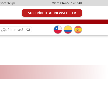
istica360.pe
Wsp:
+34 658 178 640
SUSCRÍBETE AL NEWSLETTER
earch
or:
Transporte y distribución
Última milla
Tecnologías
Transporte multimodal
Management
Perfil logístico
Liderazgo
Metodologías ágiles