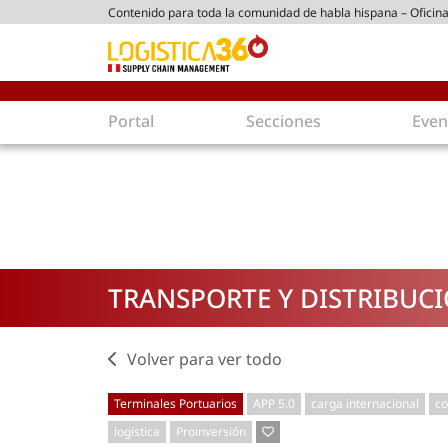
Contenido para toda la comunidad de habla hispana – Oficina
tico peruano
Portal
Secciones
Even
Supply Chain
Inmologíst
Tecnología
Almacenes en
Tendencias
Centros de Di
Actualidad
Parques Logís
TRANSPORTE Y DISTRIBUC
Comercio Exterior
Logística S
Tecnologías
Electromovili
Aduanas
Empaques ec
Volver para ver todo
Agentes de carga
Eficiencia ene
Terminales Portuarios
APP 5.0
carga internacional
co
Customer Experience
Economía
logística
Proinversión
Tecnologías
Inversiones