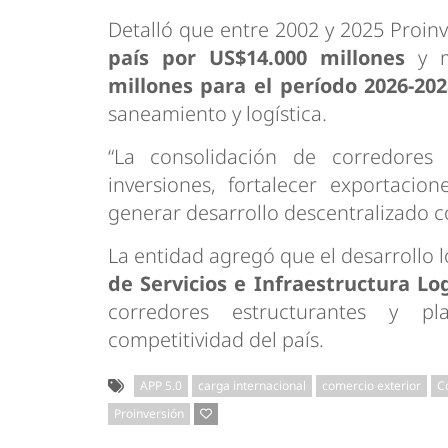
Detalló que entre 2002 y 2025 Proin
país por US$14.000 millones
y m
millones para el período 2026-20
saneamiento y logística.
“La consolidación de corredores 
inversiones, fortalecer exportacio
generar desarrollo descentralizado co
La entidad agregó que el desarrollo l
de Servicios e Infraestructura Lo
corredores estructurantes y pl
competitividad del país.
APP 5.0
carga internacional
comercio exterior
C
Proinversión