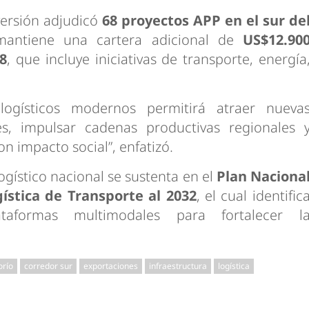
versión adjudicó
68 proyectos APP en el sur de
antiene una cartera adicional de
US$12.90
28
, que incluye iniciativas de transporte, energía
logísticos modernos permitirá atraer nueva
nes, impulsar cadenas productivas regionales 
n impacto social”, enfatizó.
ogístico nacional se sustenta en el
Plan Naciona
gística de Transporte al 2032
, el cual identific
ataformas multimodales para fortalecer l
orío
corredor sur
exportaciones
infraestructura
logística