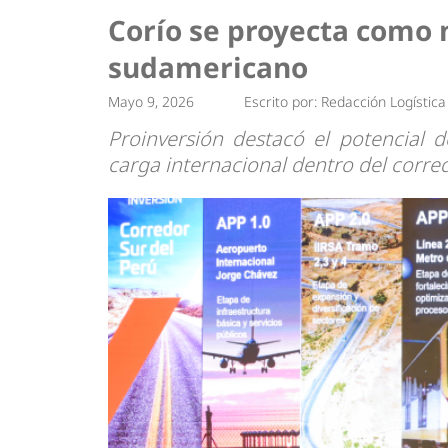
Tendencias
Actualidad
Corío se proyecta como n
Estrategias
Minería
sudamericano
Mayo 9, 2026
Escrito por:
Redacción Logística
Proinversión destacó el potencial 
carga internacional dentro del corred