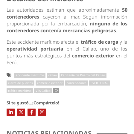
Las autoridades estiman que aproximadamente
50
contenedores
cayeron al mar. Según información
proporcionada por la embarcación,
ninguno de los
contenedores contenía mercancías peligrosas
.
Este accidente marítimo afecta el
tráfico de carga
y la
operatividad portuaria
en el Callao, uno de los
puntos más estratégicos del
comercio exterior
en el
Perú.
accidente marítimo
callao
Capitanía de Puerto del Callao
cierre de puertos
comercio exterior
contenedores
EVER LUNAR
tráfico marítimo
VTS-Callao
Si te gustó...¡Compártelo!
NOTICIAS RELACIONADAS