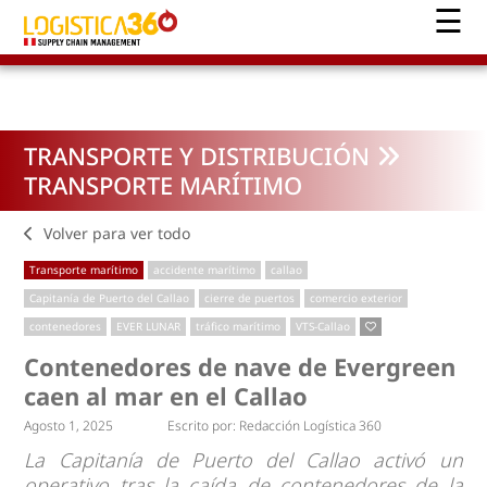
TRANSPORTE Y DISTRIBUCIÓN
TRANSPORTE MARÍTIMO
Volver para ver todo
Transporte marítimo
accidente marítimo
callao
Capitanía de Puerto del Callao
cierre de puertos
comercio exterior
contenedores
EVER LUNAR
tráfico marítimo
VTS-Callao
Contenedores de nave de Evergreen
caen al mar en el Callao
Agosto 1, 2025
Escrito por:
Redacción Logística 360
La Capitanía de Puerto del Callao activó un
operativo tras la caída de contenedores de la