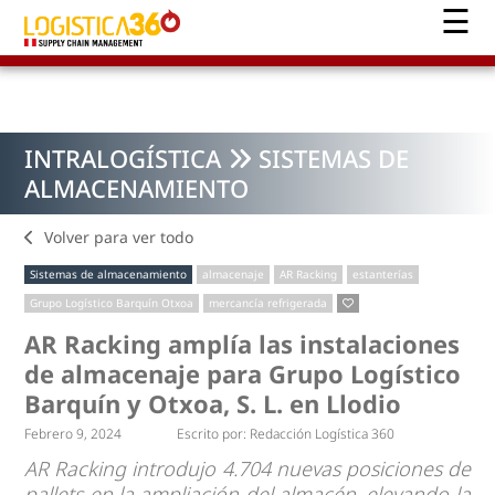
INTRALOGÍSTICA
SISTEMAS DE
ALMACENAMIENTO
Volver para ver todo
Sistemas de almacenamiento
almacenaje
AR Racking
estanterías
Grupo Logístico Barquín Otxoa
mercancía refrigerada
AR Racking amplía las instalaciones
de almacenaje para Grupo Logístico
Barquín y Otxoa, S. L. en Llodio
Febrero 9, 2024
Escrito por:
Redacción Logística 360
AR Racking introdujo 4.704 nuevas posiciones de
pallets en la ampliación del almacén, elevando la